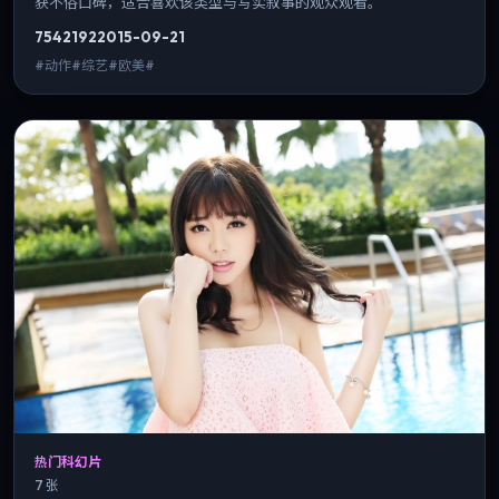
获不俗口碑，适合喜欢该类型与写实叙事的观众观看。
7542
192
2015-09-21
#动作#综艺#欧美#
热门科幻片
7 张