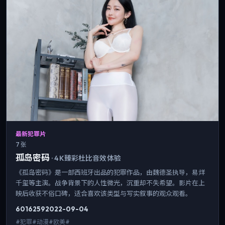
最新犯罪片
7 张
孤岛密码
·
4K臻彩杜比音效体验
《孤岛密码》是一部西班牙出品的犯罪作品，由魏德圣执导，易烊
千玺等主演。战争背景下的人性微光，沉重却不失希望。影片在上
映后收获不俗口碑，适合喜欢该类型与写实叙事的观众观看。
6016
259
2022-09-04
#犯罪#动漫#欧美#