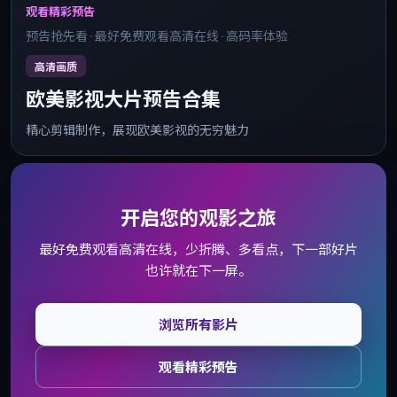
观看精彩预告
预告抢先看 · 最好免费观看高清在线 · 高码率体验
高清画质
欧美影视大片预告合集
精心剪辑制作，展现欧美影视的无穷魅力
开启您的观影之旅
最好免费观看高清在线，少折腾、多看点，下一部好片
也许就在下一屏。
浏览所有影片
观看精彩预告