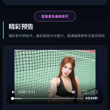
查看更多最新影片
精彩预告
精彩影片预告片，提前感受大片魅力，高清画质带来沉浸式体验
5分30秒