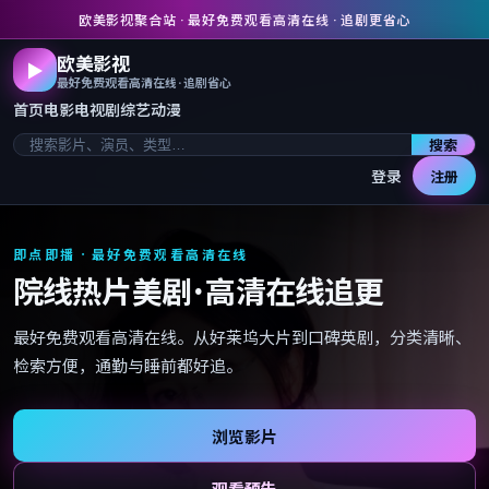
欧美影视聚合站 · 最好免费观看高清在线 · 追剧更省心
欧美影视
▶
最好免费观看高清在线 · 追剧省心
首页
电影
电视剧
综艺
动漫
搜索
登录
注册
即点即播 · 最好免费观看高清在线
院线热片美剧 · 高清在线追更
最好免费观看高清在线。从好莱坞大片到口碑英剧，分类清晰、
检索方便，通勤与睡前都好追。
浏览影片