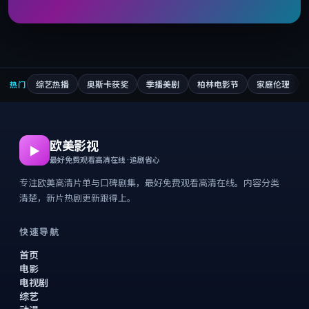
综艺热播
奥斯卡获奖
季播美剧
柏林电影节
家庭伦理
热门
欧美影视
▶
最好免费观看高清在线 · 追剧省心
专注欧美高清片单与口碑剧集，最好免费观看高清在线。内容分类
清楚，新片热剧更新跟得上。
快速导航
首页
电影
电视剧
综艺