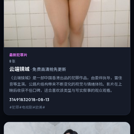
最新犯罪片
8 张
云端镜城
·
免费高清抢先更新
《云端镜城》是一部中国香港出品的犯罪作品，由娄烨执导，雷佳
音等主演。公路片结构带来不断变化的视觉与情绪体验。影片在上
映后收获不俗口碑，适合喜欢该类型与写实叙事的观众观看。
3149
183
2018-08-13
#犯罪#电视剧#欧美#